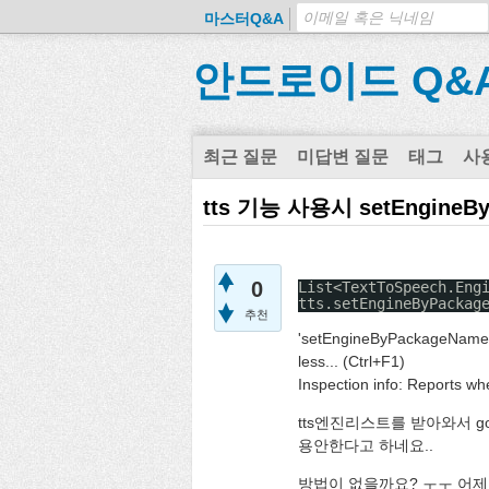
마스터Q&A
안드로이드 Q&
최근 질문
미답변 질문
태그
사
tts 기능 사용시 setEngine
0
List<TextToSpeech.Eng
tts.setEngineByPackag
추천
'setEngineByPackageName(jav
less... (Ctrl+F1)
Inspection info: Reports wh
tts엔진리스트를 받아와서 goo
용안한다고 하네요..
방법이 없을까요? ㅜㅜ 어제