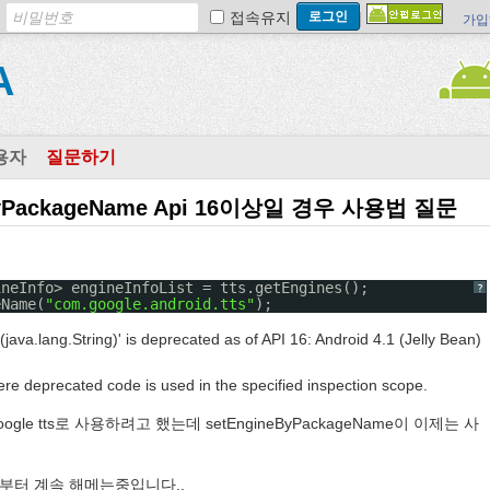
접속유지
가입
A
용자
질문하기
ByPackageName Api 16이상일 경우 사용법 질문
ineInfo> engineInfoList = tts.getEngines();
?
eName(
"com.google.android.tts"
);
a.lang.String)' is deprecated as of API 16: Android 4.1 (Jelly Bean)
ere deprecated code is used in the specified inspection scope.
gle tts로 사용하려고 했는데 setEngineByPackageName이 이제는 사
부터 계속 해메는중입니다..