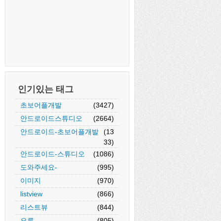
인기있는 태그
초보어플개발
(3427)
안드로이드스튜디오
(2664)
안드로이드-초보어플개발
(13
33)
안드로이드-스튜디오
(1086)
도와주세요-
(995)
이미지
(970)
listview
(866)
리스트뷰
(844)
오류
(805)