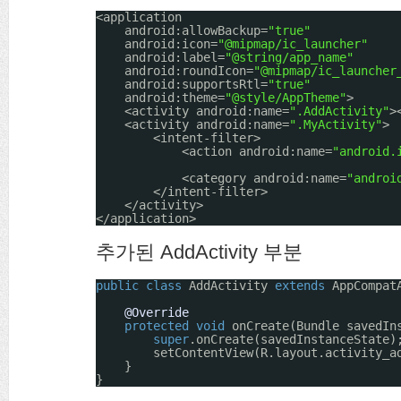
<application
android:allowBackup=
"true"
android:icon=
"@mipmap/ic_launcher"
android:label=
"@string/app_name"
android:roundIcon=
"@mipmap/ic_launcher
android:supportsRtl=
"true"
android:theme=
"@style/AppTheme"
>
<activity android:name=
".AddActivity"
>
<activity android:name=
".MyActivity"
>
<intent-filter>
<action android:name=
"android.
<category android:name=
"androi
</intent-filter>
</activity>
</application>
추가된 AddActivity 부분
public
class
AddActivity 
extends
AppCompat
@Override
protected
void
onCreate(Bundle savedIn
super
.onCreate(savedInstanceState)
setContentView(R.layout.activity_a
}
}