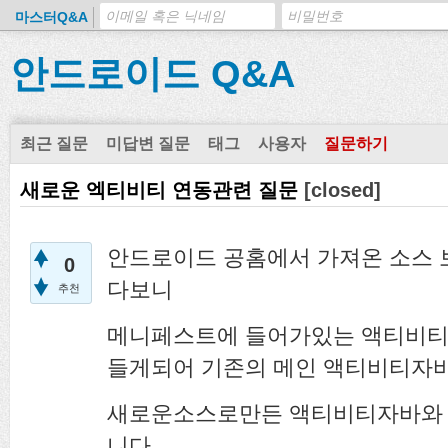
마스터Q&A
안드로이드 Q&A
최근 질문
미답변 질문
태그
사용자
질문하기
새로운 엑티비티 연동관련 질문
[closed]
안드로이드 공홈에서 가져온 소스
0
다보니
추천
메니페스트에 들어가있는 액티비티
들게되어 기존의 메인 액티비티자
새로운소스로만든 액티비티자바와 메
니다