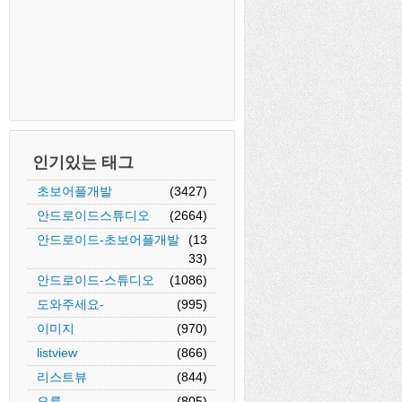
인기있는 태그
초보어플개발
(3427)
안드로이드스튜디오
(2664)
안드로이드-초보어플개발
(13
33)
안드로이드-스튜디오
(1086)
도와주세요-
(995)
이미지
(970)
listview
(866)
리스트뷰
(844)
오류
(805)