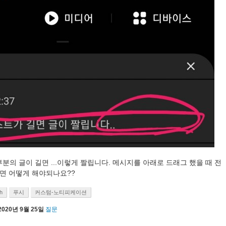
분의 글이 길면 ...이렇게 짤립니다. 메시지를 아래로 드래그 했을 때 전
려면 어떻게 해야되나요??
h
푸시
커스텀-노티피케이션
2020년 9월 25일
질문