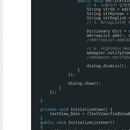
public
void
onClick(Vi
// 4. 사용자가 입
String strID = edi
String strKorean =
String strEnglish 
// 5. ArrayList
Dictionary dict = 
mArrayList.add(
0
, 
//mArrayList.ad
// 6. 어댑터에서 Re
mAdapter.notifyIte
//mAdapter.notifyD
dialog.dismiss();
}
});
dialog.show();
}
});
}
private
void
InitializeView() {
textView_Date = (TextView)findView
}
public
void
InitializeListener()
{