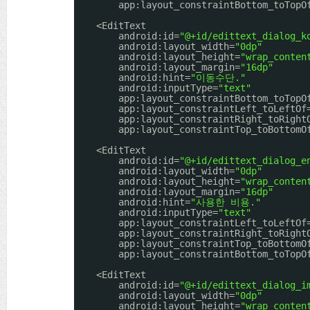
app:layout_constraintBottom_toTopO
<EditText
android:id=
"@+id/edittext_dialog_k
android:layout_width=
"0dp"
android:layout_height=
"wrap_conten
android:layout_margin=
"16dp"
android:hint=
"이동수단."
android:inputType=
"text"
app:layout_constraintBottom_toTopO
app:layout_constraintLeft_toLeftOf
app:layout_constraintRight_toRight
app:layout_constraintTop_toBottomO
<EditText
android:id=
"@+id/edittext_dialog_e
android:layout_width=
"0dp"
android:layout_height=
"wrap_conten
android:layout_margin=
"16dp"
android:hint=
"사용한 비용."
android:inputType=
"text"
app:layout_constraintLeft_toLeftOf
app:layout_constraintRight_toRight
app:layout_constraintTop_toBottomO
app:layout_constraintBottom_toTopO
<EditText
android:id=
"@+id/edittext_dialog_i
android:layout_width=
"0dp"
android:layout_height=
"wrap_conten