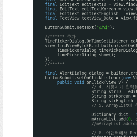
final
EditText editTextID = view.find
final
EditText editTextKorean = view.
final
EditText editTextEnglish = view
final
TextView textView_Date = view.f
ButtonSubmit.setText(
"삽입"
);
//****** 추가
TimePickerDialog.OnTimeSetListener ca
view.findViewById(R.id.button).setOnC
TimePickerDialog timePickerDialo
timePickerDialog.show();
});
//******
final
AlertDialog dialog = builder.cr
buttonSubmit.setOnClickListener(
new
V
public
void
onClick(View v) {
// 4. 사용자가 입
String strID = edi
String strKorean =
String strEnglish 
// 5. ArrayList
Dictionary dict = 
mArrayList.add(
0
, 
//mArrayList.ad
// 6. 어댑터에서 Re