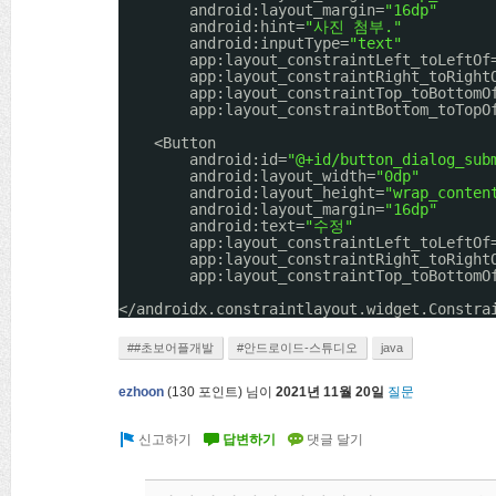
android:layout_margin=
"16dp"
android:hint=
"사진 첨부."
android:inputType=
"text"
app:layout_constraintLeft_toLeftOf
app:layout_constraintRight_toRight
app:layout_constraintTop_toBottomO
app:layout_constraintBottom_toTopO
<Button
android:id=
"@+id/button_dialog_sub
android:layout_width=
"0dp"
android:layout_height=
"wrap_conten
android:layout_margin=
"16dp"
android:text=
"수정"
app:layout_constraintLeft_toLeftOf
app:layout_constraintRight_toRight
app:layout_constraintTop_toBottomO
</androidx.constraintlayout.widget.Constra
##초보어플개발
#안드로이드-스튜디오
java
ezhoon
(
130
포인트)
님이
2021년 11월 20일
질문