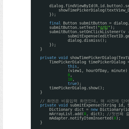
dialog.findViewById(R.id.button).s
showTimePickerDialog(textView_
});
final
Button submitButton = dialog
submitButton.setText(
"삽입"
);
submitButton.setOnClickListener(v 
submitExpense(editTextID.g
dialog.dismiss();
});
}
private
void
showTimePickerDialog(Text
TimePickerDialog timePickerDialog 
this
,
(view1, hourOfDay, minute)
8
,
10
,
true
);
timePickerDialog.show();
}
// 화면은 비용입력 화면인데, 왜 사전에 단어
private
void
submitExpense(String id, 
Dictionary dict = 
new
Dictionary(i
mArrayList.add(
0
, dict); 
//첫번째 
mAdapter.notifyItemInserted(
0
);
}