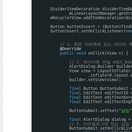
DividerItemDecoration dividerItemD
mLinearLayoutManager.getOr
mRecyclerView.addItemDecoration(di
Button buttonInsert = (Button)find
buttonInsert.setOnClickListener(
ne
// 1. 화면 아래쪽에 있는 데이터
@Override
public
void
onClick(View v) {
// 2. 레이아웃 파일 edit_
AlertDialog.Builder builde
View view = LayoutInflater
.inflate(R.layout.
builder.setView(view);
final
Button ButtonSubmit 
final
EditText editTextID 
final
EditText editTextKor
final
EditText editTextEng
ButtonSubmit.setText(
"삽입"
final
AlertDialog dialog =
// 3. 다이얼로그에 있는 삽입
ButtonSubmit.setOnClickLis