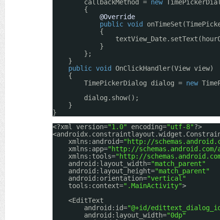
callbackMethod = 
new
TimePickerDia
{
@Override
public
void
onTimeSet(TimePick
{
textView_Date.setText(hour
}
};
}
public
void
OnClickHandler(View view)
{
TimePickerDialog dialog = 
new
Time
dialog.show();
}
}
<?xml version=
"1.0"
encoding=
"utf-8"
?>
<androidx.constraintlayout.widget.Constrai
xmlns:android=
"
http://schemas.android.
xmlns:app=
"
http://schemas.android.com/
xmlns:tools=
"
http://schemas.android.co
android:layout_width=
"match_parent"
android:layout_height=
"match_parent"
android:orientation=
"vertical"
tools:context=
".MainActivity"
>
<EditText
android:id=
"@+id/edittext_dialog_i
android:layout_width=
"0dp"