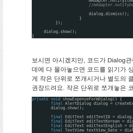
mAdapter.notifyIte
//mAdapter.notifyD
dialog.dismiss();
}
});
dialog.show();
}
보시면 아시겠지만, 코드가 Dialo
데에 다 몰아놓으면 코드를 읽기가 상
게 작은 단위로 쪼개시거나 별도의 
권장드려요. 작은 단위로 쪼개놓은 코
private
void
showExpenseFormDialog() {
final
AlertDialog dialog = createE
dialog.show();
final
EditText editTextID = dialog
final
EditText editTextKorean = di
final
EditText editTextEnglish = d
final
TextView textView_Date = dia