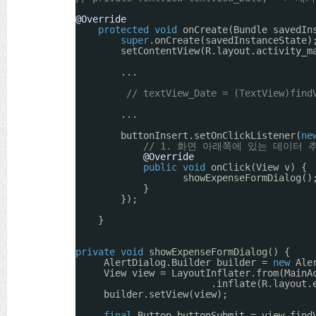
@Override
protected
void
onCreate(Bundle savedIn
super
.onCreate(savedInstanceState)
setContentView(R.layout.activity_m
...
// textView_Date = (TextView)fin
...
buttonInsert.setOnClickListener(
ne
// 1. 화면 아래쪽에 있는 데이터
@Override
public
void
onClick(View v) {
showExpenseFormDialog()
}
});
}
private
void
showExpenseFormDialog() {
AlertDialog.Builder builder = 
new
Ale
View view = LayoutInflater.from(MainA
.inflate(R.layout.
builder.setView(view);
final
Button buttonSubmit = view.find