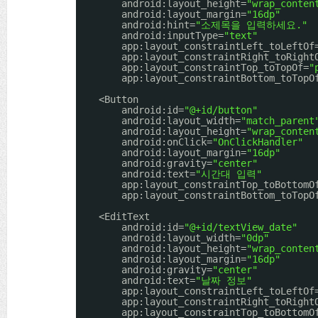
android:layout_height=
"wrap_conten
android:layout_margin=
"16dp"
android:hint=
"소제목을 입력하세요."
android:inputType=
"text"
app:layout_constraintLeft_toLeftOf
app:layout_constraintRight_toRight
app:layout_constraintTop_toTopOf=
"
app:layout_constraintBottom_toTopO
<Button
android:id=
"@+id/button"
android:layout_width=
"match_parent
android:layout_height=
"wrap_conten
android:onClick=
"OnClickHandler"
android:layout_margin=
"16dp"
android:gravity=
"center"
android:text=
"시간대 입력"
app:layout_constraintTop_toBottomO
app:layout_constraintBottom_toTopO
<EditText
android:id=
"@+id/textView_date"
android:layout_width=
"0dp"
android:layout_height=
"wrap_conten
android:layout_margin=
"16dp"
android:gravity=
"center"
android:text=
"날짜 정보"
app:layout_constraintLeft_toLeftOf
app:layout_constraintRight_toRight
app:layout_constraintTop_toBottomO