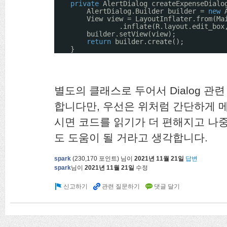
private
AlertDialog createExpenseDialo
AlertDialog.Builder builder = 
new
View view = LayoutInflater.from(Ma
.inflate(R.layout.edit_box
builder.setView(view);
return
builder.create();
}
별도의 클래스로 두어서 Dialog 관
합니다만, 우선은 위처럼 간단하게 
시면 코드를 읽기가 더 편해지고 나
도 도움이 될 거라고 생각합니다.
spark
(
230,170
포인트)
님이
2021년 11월 21일
답변
spark
님이
2021년 11월 21일
수정