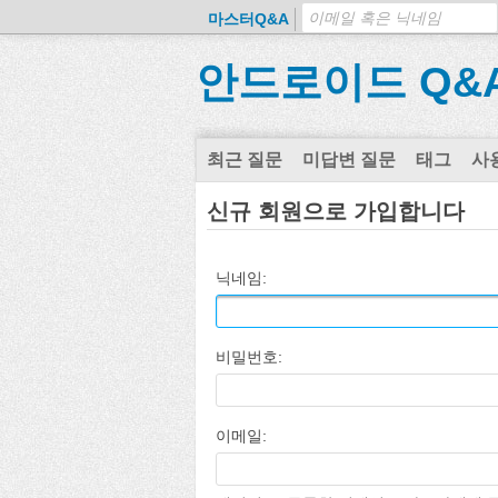
마스터Q&A
안드로이드 Q&
최근 질문
미답변 질문
태그
사
신규 회원으로 가입합니다
닉네임:
비밀번호:
이메일: