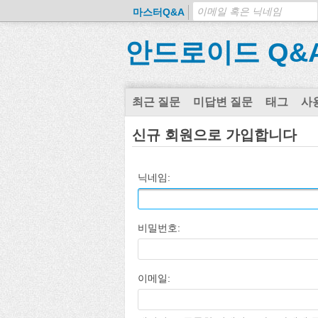
마스터Q&A
안드로이드 Q&
최근 질문
미답변 질문
태그
사
신규 회원으로 가입합니다
닉네임:
비밀번호:
이메일: