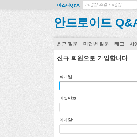
마스터Q&A
안드로이드 Q&
최근 질문
미답변 질문
태그
사
신규 회원으로 가입합니다
닉네임:
비밀번호:
이메일: