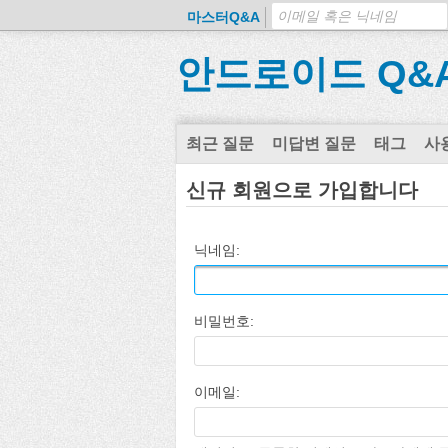
마스터Q&A
안드로이드 Q&
최근 질문
미답변 질문
태그
사
신규 회원으로 가입합니다
닉네임:
비밀번호:
이메일: