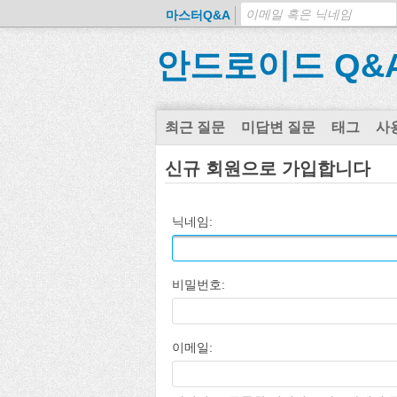
마스터Q&A
안드로이드 Q&
최근 질문
미답변 질문
태그
사
신규 회원으로 가입합니다
닉네임:
비밀번호:
이메일: