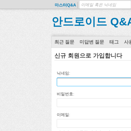
마스터Q&A
안드로이드 Q&
최근 질문
미답변 질문
태그
사
신규 회원으로 가입합니다
닉네임:
비밀번호:
이메일: