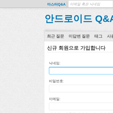
마스터Q&A
안드로이드 Q&
최근 질문
미답변 질문
태그
사
신규 회원으로 가입합니다
닉네임:
비밀번호:
이메일: