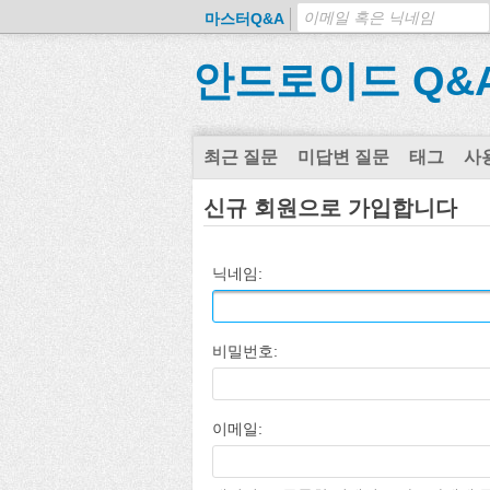
마스터Q&A
안드로이드 Q&
최근 질문
미답변 질문
태그
사
신규 회원으로 가입합니다
닉네임:
비밀번호:
이메일: