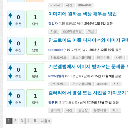
이미지
사진
drawable
이미지에 원하는 색상 채우는 방법
0
1
갭알자
(
420
포인트)
님이
2016년 1월 5일
질문
추천
답변
사진
초보어플개발
색상
안드로이드 어플 디자이너와 이미지 관
0
1
tonecolor
(
410
포인트)
님이
2015년 12월 30일
질문
추천
답변
안드로이드
초보어플개발
레이아웃
사진
기본앨범에서 이미지 받아오는 문제좀
0
1
New개발자
(
510
포인트)
님이
2015년 12월 9일
질문
추천
답변
안드로이드
초보어플개발
android
사진
겔러리에서 영상 또는 사진을 가져오기 
0
1
뱀휅휅
(
1,170
포인트)
님이
2015년 11월 24일
질문
추천
답변
겔러리
사진
동영상
용량제한
화소
1
2
3
4
5
다음 »