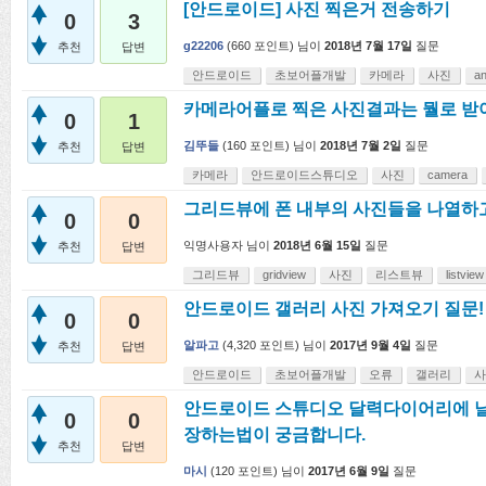
[안드로이드] 사진 찍은거 전송하기
0
3
g22206
(
660
포인트)
님이
2018년 7월 17일
질문
추천
답변
안드로이드
초보어플개발
카메라
사진
an
카메라어플로 찍은 사진결과는 뭘로 
0
1
김뚜들
(
160
포인트)
님이
2018년 7월 2일
질문
추천
답변
카메라
안드로이드스튜디오
사진
camera
그리드뷰에 폰 내부의 사진들을 나열하
0
0
익명사용자
님이
2018년 6월 15일
질문
추천
답변
그리드뷰
gridview
사진
리스트뷰
listview
안드로이드 갤러리 사진 가져오기 질문!
0
0
알파고
(
4,320
포인트)
님이
2017년 9월 4일
질문
추천
답변
안드로이드
초보어플개발
오류
갤러리
사
안드로이드 스튜디오 달력다이어리에 날
0
0
장하는법이 궁금합니다.
추천
답변
마시
(
120
포인트)
님이
2017년 6월 9일
질문