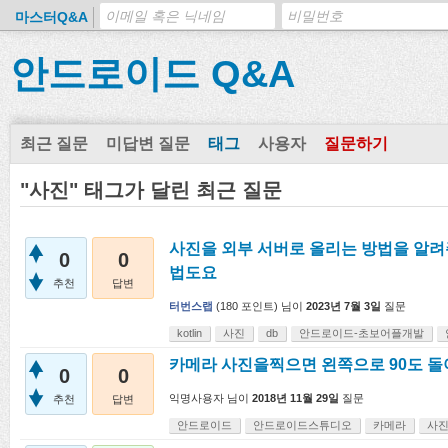
마스터Q&A
안드로이드 Q&A
최근 질문
미답변 질문
태그
사용자
질문하기
"사진" 태그가 달린 최근 질문
사진을 외부 서버로 올리는 방법을 알려
0
0
법도요
추천
답변
터번스랩
(
180
포인트)
님이
2023년 7월 3일
질문
kotlin
사진
db
안드로이드-초보어플개발
카메라 사진을찍으면 왼쪽으로 90도 돌
0
0
익명사용자
님이
2018년 11월 29일
질문
추천
답변
안드로이드
안드로이드스튜디오
카메라
사