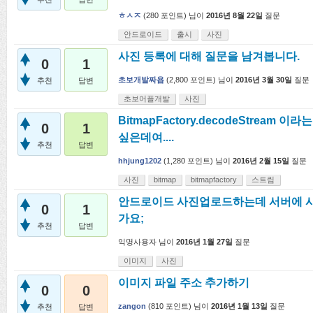
ㅎㅅㅈ
(
280
포인트)
님이
2016년 8월 22일
질문
안드로이드
출시
사진
사진 등록에 대해 질문을 남겨봅니다.
0
1
초보개발짜욥
(
2,800
포인트)
님이
2016년 3월 30일
질문
추천
답변
초보어플개발
사진
BitmapFactory.decodeStream 
0
1
싶은데여....
추천
답변
hhjung1202
(
1,280
포인트)
님이
2016년 2월 15일
질문
사진
bitmap
bitmapfactory
스트림
안드로이드 사진업로드하는데 서버에 사
0
1
가요;
추천
답변
익명사용자
님이
2016년 1월 27일
질문
이미지
사진
이미지 파일 주소 추가하기
0
0
zangon
(
810
포인트)
님이
2016년 1월 13일
질문
추천
답변