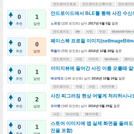
안드로이드초보
안드로이드스튜디오
안드로이
안드로이드에서 BLE를 통해 사진 수신
0
1
노르망
(
220
포인트)
님이
2017년 6월 5일
질문
추천
답변
안드로이드
ble
사진
수신
bluetooth-low-
페이스북 프로필 이미지(setImageBit
0
0
똑돌이
(
530
포인트)
님이
2016년 10월 28일
질문
추천
답변
안드로이드
사진
이미지
facebook
페이
이미지뷰에 들어간 사진 이름 모를때 알
0
1
메모메모
(
140
포인트)
님이
2016년 10월 24일
질문
추천
답변
안드로이드
저장
사진
이미지뷰
사진 찌그러짐 현상 어떻게 처리하시나
0
2
프리빵
(
160
포인트)
님이
2016년 8월 29일
질문
추천
답변
사진
리사이징
레이아웃
스토어 이미지에 앱 실제 화면을 올려도
0
1
진을 포함)
추천
답변