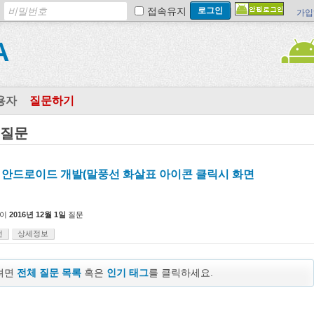
접속유지
가입
A
용자
질문하기
 질문
i 안드로이드 개발(말풍선 화살표 아이콘 클릭시 화면
이
2016년 12월 1일
질문
선
상세정보
보려면
전체 질문 목록
혹은
인기 태그
를 클릭하세요.