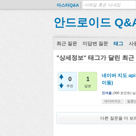
마스터Q&A
안드로이드 Q&
최근 질문
미답변 질문
태그
사
"상세정보" 태그가 달린 최근
네이버 지도 ap
0
1
이동)
추천
답변
진여울
(
300
포인트)
님
네이버지도
말풍
다른 질문을 더 