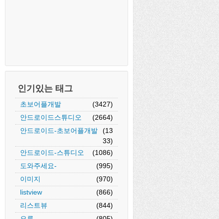
인기있는 태그
초보어플개발
(3427)
안드로이드스튜디오
(2664)
안드로이드-초보어플개발
(13
33)
안드로이드-스튜디오
(1086)
도와주세요-
(995)
이미지
(970)
listview
(866)
리스트뷰
(844)
오류
(805)