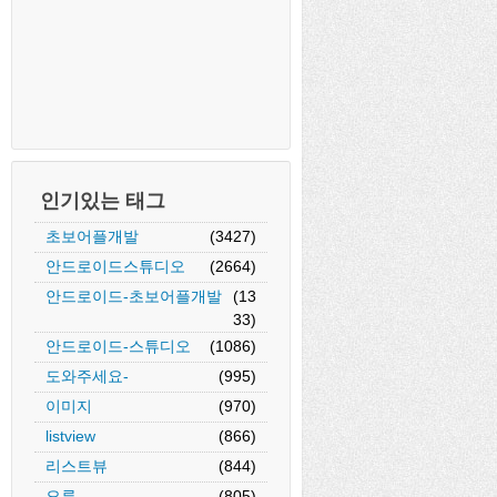
인기있는 태그
초보어플개발
(3427)
안드로이드스튜디오
(2664)
안드로이드-초보어플개발
(13
33)
안드로이드-스튜디오
(1086)
도와주세요-
(995)
이미지
(970)
listview
(866)
리스트뷰
(844)
오류
(805)