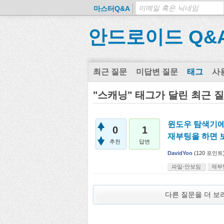
마스터Q&A
안드로이드 Q&
최근 질문
미답변 질문
태그
사
"스캐닝" 태그가 달린 최근 
윈도우 탐색기에
0
1
재부팅을 하면 
추천
답변
DavidYoo
(
120
포인트
파일-안보임
재부
다른 질문을 더 