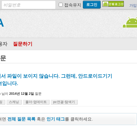
접속유지
가입
A
용자
질문하기
질문
서 파일이 보이지 않습니다. 그런데, 안드로이드기기
보입니다.
)
님이
2014년 12월 2일
질문
팅
스캐닝
폴더-업데이트
pc연결-탐색기
보려면
전체 질문 목록
혹은
인기 태그
를 클릭하세요.