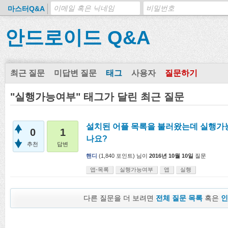
마스터Q&A
안드로이드 Q&A
최근 질문
미답변 질문
태그
사용자
질문하기
"실행가능여부" 태그가 달린 최근 질문
설치된 어플 목록을 불러왔는데 실행가
0
1
나요?
추천
답변
핸디
(
1,840
포인트)
님이
2016년 10월 10일
질문
앱-목록
실행가능여부
앱
실행
다른 질문을 더 보려면
전체 질문 목록
혹은
인