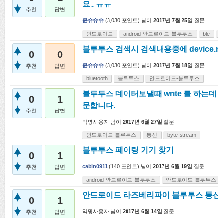
요.. ㅠㅠ
추천
답변
윤슈슈슈
(
3,030
포인트)
님이
2017년 7월 25일
질문
안드로이드
android-안드로이드-블루투스
ble
블루투스 검색시 검색내용중에 device.
0
0
윤슈슈슈
(
3,030
포인트)
님이
2017년 7월 18일
질문
추천
답변
bluetooth
블루투스
안드로이드-블루투스
블루투스 데이터보낼때 write 를 하는
0
1
문합니다.
추천
답변
익명사용자
님이
2017년 6월 27일
질문
안드로이드-블루투스
통신
byte-stream
블루투스 페이링 기기 찾기
0
1
cabin0911
(
140
포인트)
님이
2017년 6월 19일
질문
추천
답변
android-안드로이드-블루투스
안드로이드-블루투스
안드로이드 라즈베리파이 블루투스 통
0
1
익명사용자
님이
2017년 6월 14일
질문
추천
답변