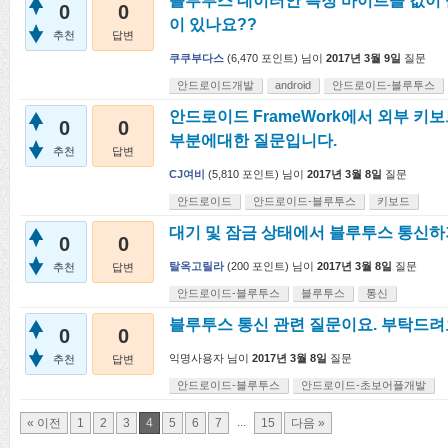
블루투스 데이터안 특정 바이트들 값이
0
0
이 있나요??
추천
답변
쿠쿠부다스
(
6,470
포인트)
님이
2017년 3월 9일
질문
안드로이드개발
android
안드로이드-블루투스
안드로이드 FrameWork에서 외부 키보
0
0
부분에대한 질문입니다.
추천
답변
CJ여비
(
5,810
포인트)
님이
2017년 3월 8일
질문
안드로이드
안드로이드-블루투스
키보드
대기 및 잠금 상태에서 블루투스 통신하
0
0
탈옥고릴라
(
200
포인트)
님이
2017년 3월 8일
질문
추천
답변
안드로이드-블루투스
블루투스
통신
블루투스 통신 관련 질문이요. 부탁드려요
0
0
익명사용자
님이
2017년 3월 8일
질문
추천
답변
안드로이드-블루투스
안드로이드-초보어플개발
...
« 이전
1
2
3
4
5
6
7
15
다음 »