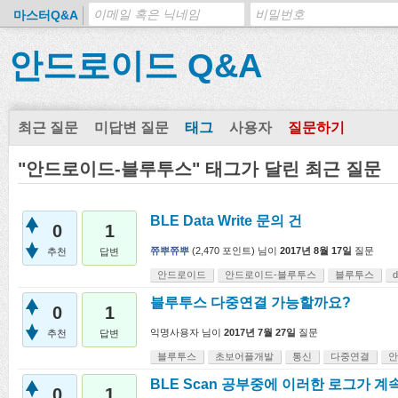
마스터Q&A
안드로이드 Q&A
최근 질문
미답변 질문
태그
사용자
질문하기
"안드로이드-블루투스" 태그가 달린 최근 질문
BLE Data Write 문의 건
0
1
쮸뿌쮸뿌
(
2,470
포인트)
님이
2017년 8월 17일
질문
추천
답변
안드로이드
안드로이드-블루투스
블루투스
d
블루투스 다중연결 가능할까요?
0
1
익명사용자
님이
2017년 7월 27일
질문
추천
답변
블루투스
초보어플개발
통신
다중연결
안
BLE Scan 공부중에 이러한 로그가 
0
1