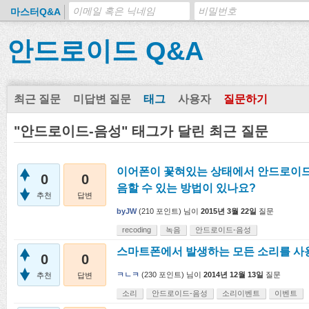
마스터Q&A
안드로이드 Q&A
최근 질문
미답변 질문
태그
사용자
질문하기
"안드로이드-음성" 태그가 달린 최근 질문
이어폰이 꽃혀있는 상태에서 안드로이드
0
0
음할 수 있는 방법이 있나요?
추천
답변
byJW
(
210
포인트)
님이
2015년 3월 22일
질문
recoding
녹음
안드로이드-음성
스마트폰에서 발생하는 모든 소리를 사
0
0
ㅋㄴㅋ
(
230
포인트)
님이
2014년 12월 13일
질문
추천
답변
소리
안드로이드-음성
소리이벤트
이벤트