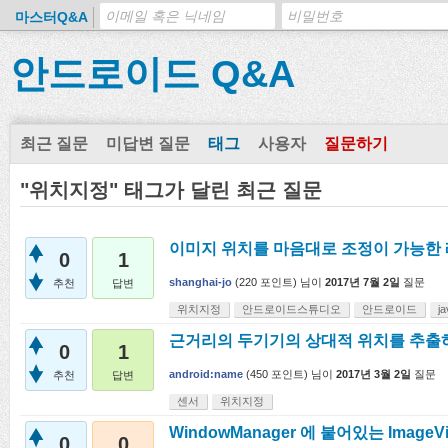
마스터Q&A
안드로이드 Q&A
최근 질문
미답변 질문
태그
사용자
질문하기
"위치지정" 태그가 달린 최근 질문
이미지 위치를 마음대로 조정이 가능한 
0
1
shanghai-jo
(
220
포인트)
님이
2017년 7월 2일
질문
추천
답변
위치지정
안드로이드스튜디오
안드로이드
ja
근거리의 두기기의 상대적 위치를 추출
0
1
android:name
(
450
포인트)
님이
2017년 3월 2일
질문
추천
답변
센서
위치지정
WindowManager 에 붙어있는 Imag
0
0