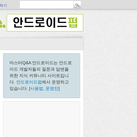
하기
마스터Q&A 안드로이드는 안드로
이드 개발자들의 질문과 답변을
위한 지식 커뮤니티 사이트입니
다.
안드로이드펍
에서 운영하고
있습니다. [
사용법
,
운영진
]