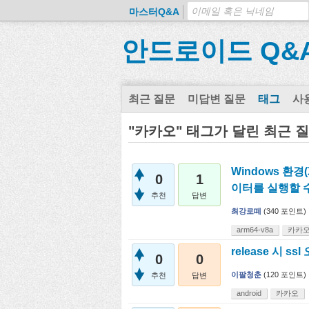
마스터Q&A
안드로이드 Q&
최근 질문
미답변 질문
태그
사
"카카오" 태그가 달린 최근 
Windows 환경
0
1
이터를 실행할 
추천
답변
최강로떼
(
340
포인트)
arm64-v8a
카카
release 시 ssl
0
0
이팔청춘
(
120
포인트)
추천
답변
android
카카오