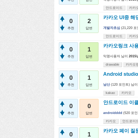
안드로이드
카카
카카오 UI중 
0
2
개발자초심
(
21,220
포
추천
답변
안드로이드
카카
카카오링크 사용시
0
1
익명사용자
님이
2015
추천
답변
drawable
카카오
Android st
0
1
남산
(
120
포인트)
님이
추천
답변
kakao
카카오
안드로이드 이클
0
0
androidddd
(
520
포인
추천
답변
카카오
안드로이
카카오 페이 질
0
1