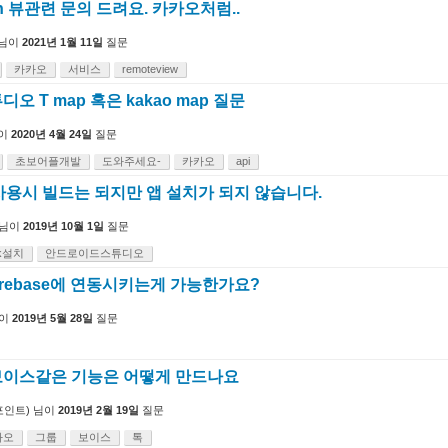
ation 뷰관련 문의 드려요. 카카오처럼..
님이
2021년 1월 11일
질문
카카오
서비스
remoteview
 T map 혹은 kakao map 질문
이
2020년 4월 24일
질문
초보어플개발
도와주세요-
카카오
api
 사용시 빌드는 되지만 앱 설치가 되지 않습니다.
님이
2019년 10월 1일
질문
k설치
안드로이드스튜디오
 firebase에 연동시키는게 가능한가요?
이
2019년 5월 28일
질문
이스같은 기능은 어떻게 만드나요
인트)
님이
2019년 2월 19일
질문
카오
그룹
보이스
톡