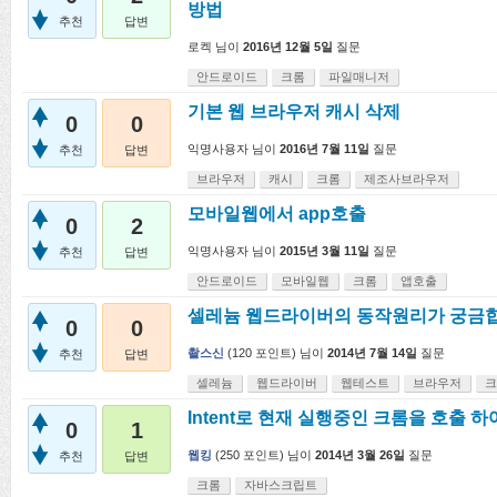
방법
추천
답변
로켁
님이
2016년 12월 5일
질문
안드로이드
크롬
파일매니저
기본 웹 브라우저 캐시 삭제
0
0
익명사용자
님이
2016년 7월 11일
질문
추천
답변
브라우저
캐시
크롬
제조사브라우저
모바일웹에서 app호출
0
2
익명사용자
님이
2015년 3월 11일
질문
추천
답변
안드로이드
모바일웹
크롬
앱호출
셀레늄 웹드라이버의 동작원리가 궁금합
0
0
촬스신
(
120
포인트)
님이
2014년 7월 14일
질문
추천
답변
셀레늄
웹드라이버
웹테스트
브라우저
크
Intent로 현재 실행중인 크롬을 호출 
0
1
웹킹
(
250
포인트)
님이
2014년 3월 26일
질문
추천
답변
크롬
자바스크립트