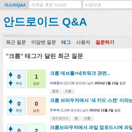
마스터Q&A
안드로이드 Q&A
최근 질문
미답변 질문
태그
사용자
질문하기
"크롬" 태그가 달린 최근 질문
크롬 데브툴>네트워크 관련...
0
1
비애천사
(
12,130
포인트)
님이
2024년 2월 13일
질문
추천
답변
웹뷰
크롬
크롬 브라우저에서 '새 카드 스캔' 이라
0
0
꾸우우
(
1,140
포인트)
님이
2019년 12월 2일
질문
추천
답변
안드로이드
웹
크롬
크롬브라우저에서 파일 업로드시에 파일
0
2