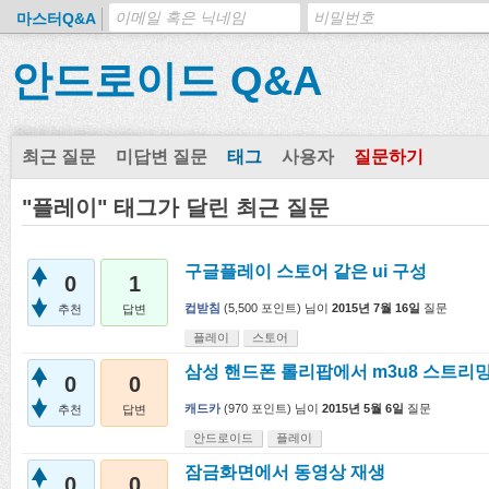
마스터Q&A
안드로이드 Q&A
최근 질문
미답변 질문
태그
사용자
질문하기
"플레이" 태그가 달린 최근 질문
구글플레이 스토어 같은 ui 구성
0
1
컵받침
(
5,500
포인트)
님이
2015년 7월 16일
질문
추천
답변
플레이
스토어
삼성 핸드폰 롤리팝에서 m3u8 스트리
0
0
캐드카
(
970
포인트)
님이
2015년 5월 6일
질문
추천
답변
안드로이드
플레이
잠금화면에서 동영상 재생
0
0