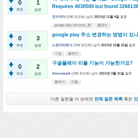
0
1
Requires 4030500 but found 326613
추천
답변
진카자마
(
190
포인트)
님이
2013년 11월 4일
질문
google-play-services_lib
플레이
google play 주소 변경하는 방법이 있
0
3
느린마라토너
(
240
포인트)
님이
2013년 10월 22일
질문
추천
답변
구글
플레이
구글플레이 리플 기능이 가능한가요?
0
2
Amusepark
(
140
포인트)
님이
2013년 3월 31일
질문
추천
답변
플레이
리플
다른 질문을 더 보려면
전체 질문 목록
혹은
인