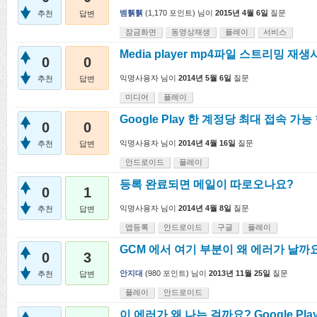
뱀휅휅
(
1,170
포인트)
님이
2015년 4월 6일
질문
추천
답변
잠금화면
동영상재생
플레이
서비스
Media player mp4파일 스트리밍 재
0
0
익명사용자
님이
2014년 5월 6일
질문
추천
답변
미디어
플레이
Google Play 한 계정당 최대 접속 가
0
0
익명사용자
님이
2014년 4월 16일
질문
추천
답변
안드로이드
플레이
등록 완료되면 메일이 따로오나요?
0
1
익명사용자
님이
2014년 4월 8일
질문
추천
답변
앱등록
안드로이드
구글
플레이
GCM 에서 여기 부분이 왜 에러가 날까요
0
3
안지대
(
980
포인트)
님이
2013년 11월 25일
질문
추천
답변
플레이
안드로이드
이 에러가 왜 나는 걸까요? Google Play ser