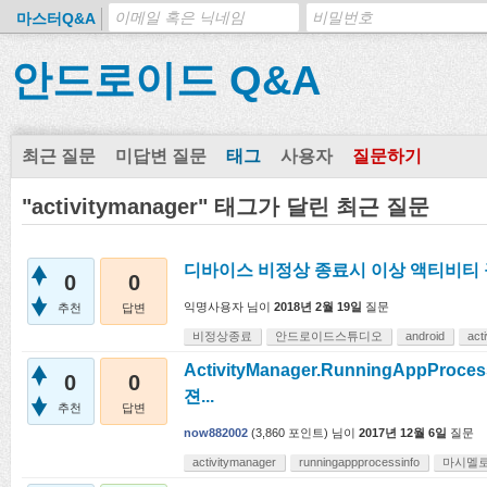
마스터Q&A
안드로이드 Q&A
최근 질문
미답변 질문
태그
사용자
질문하기
"activitymanager" 태그가 달린 최근 질문
디바이스 비정상 종료시 이상 액티비티 
0
0
익명사용자
님이
2018년 2월 19일
질문
추천
답변
비정상종료
안드로이드스튜디오
android
act
ActivityManager.RunningAppPro
0
0
젼...
추천
답변
now882002
(
3,860
포인트)
님이
2017년 12월 6일
질문
activitymanager
runningappprocessinfo
마시멜