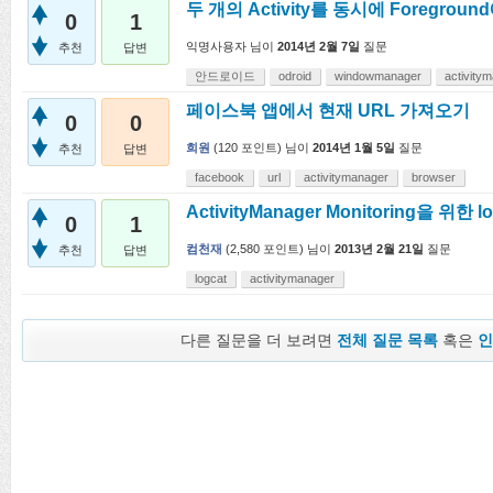
두 개의 Activity를 동시에 Foregro
0
1
익명사용자
님이
2014년 2월 7일
질문
추천
답변
안드로이드
odroid
windowmanager
activity
페이스북 앱에서 현재 URL 가져오기
0
0
희원
(
120
포인트)
님이
2014년 1월 5일
질문
추천
답변
facebook
url
activitymanager
browser
ActivityManager Monitoring을 위한 
0
1
컴천재
(
2,580
포인트)
님이
2013년 2월 21일
질문
추천
답변
logcat
activitymanager
다른 질문을 더 보려면
전체 질문 목록
혹은
인