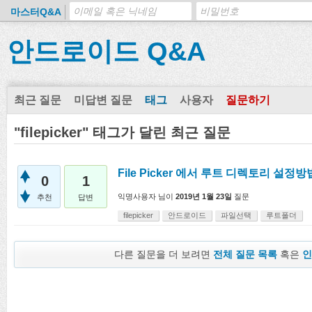
마스터Q&A
안드로이드 Q&A
최근 질문
미답변 질문
태그
사용자
질문하기
"filepicker" 태그가 달린 최근 질문
File Picker 에서 루트 디렉토리 설정방
0
1
익명사용자
님이
2019년 1월 23일
질문
추천
답변
filepicker
안드로이드
파일선택
루트폴더
다른 질문을 더 보려면
전체 질문 목록
혹은
인