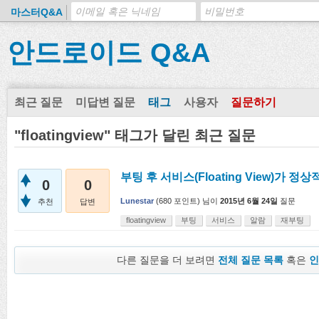
마스터Q&A
안드로이드 Q&A
최근 질문
미답변 질문
태그
사용자
질문하기
"floatingview" 태그가 달린 최근 질문
부팅 후 서비스(Floating View)가 
0
0
Lunestar
(
680
포인트)
님이
2015년 6월 24일
질문
추천
답변
floatingview
부팅
서비스
알람
재부팅
다른 질문을 더 보려면
전체 질문 목록
혹은
인