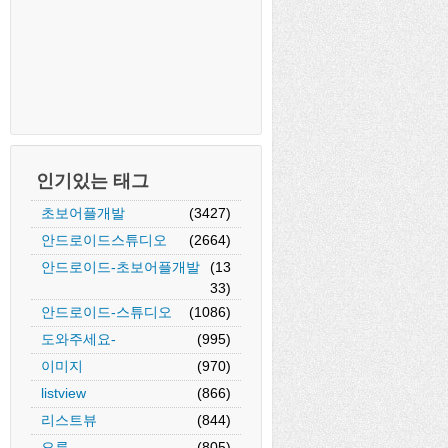
인기있는 태그
초보어플개발
(3427)
안드로이드스튜디오
(2664)
안드로이드-초보어플개발
(13
33)
안드로이드-스튜디오
(1086)
도와주세요-
(995)
이미지
(970)
listview
(866)
리스트뷰
(844)
오류
(805)