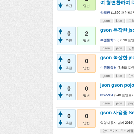
여 형변환하여 
추천
답변
상쾌한
(
1,890
포인트)
gson
json
도
gson 복잡한 j
0
2
수원통학러
(
3,590
포인
추천
답변
gson
json
안
gson 복잡한 j
0
0
수원통학러
(
3,590
포인
추천
답변
gson
json
안
json gson po
0
0
btw5951
(
240
포인트)
추천
답변
gson
json
poj
gson 사용중 Se
0
0
익명사용자
님이
2019
추천
답변
안드로이드-초보어플