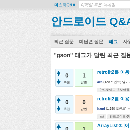
마스터Q&A
안드로이드 Q&
최근 질문
미답변 질문
태그
사
"gson" 태그가 달린 최근 질
retrofit2
0
1
aka
(
120
포인트)
님이
추천
답변
안드로이드-초보어플
retrofit2를 
0
0
hand
(
1,150
포인트)
추천
답변
api
안드로이드-
ArrayList
0
1