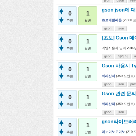
json
gson
retr
gson json에
0
1
초보개발짜욥
(
2,800
포
추천
답변
gson
json
[초보] Gson
0
1
익명사용자
님이
2016
추천
답변
gson
데이터
a
Gson 사용시 
0
1
까리산적
(
350
포인트)
추천
답변
gson
json
par
Gson 관련 문
0
1
까리산적
(
350
포인트)
추천
답변
gson
json
gson라이브러리 
0
1
미노미노도미노
(
210
포
추천
답변