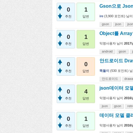
Gson으로 Jso
0
1
ire
(
3,900
포인트)
님이
추천
답변
gson
json
jso
Object를 Arr
0
1
익명사용자
님이
2017
추천
답변
android
gson
안드로이드 Draw
0
0
똑돌이
(
530
포인트)
님
추천
답변
안드로이드
drawa
json데이터 
0
4
익명사용자
님이
2016
추천
답변
json
gson
retr
데이터 모델 클
0
1
익명사용자
님이
2016
추천
답변