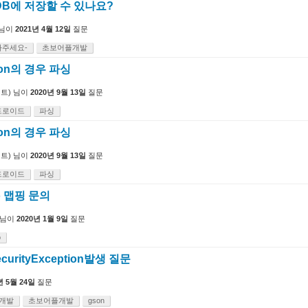
DB에 저장할 수 있나요?
님이
2021년 4월 12일
질문
와주세요-
초보어플개발
son의 경우 파싱
트)
님이
2020년 9월 13일
질문
드로이드
파싱
son의 경우 파싱
트)
님이
2020년 9월 13일
질문
드로이드
파싱
jo 맵핑 문의
님이
2020년 1월 9일
질문
o
curityException발생 질문
년 5월 24일
질문
개발
초보어플개발
gson