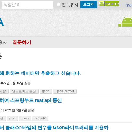
접속유지
가입
A
용자
질문하기
문
를 이용해 원하는 데이터만 추출하고 싶습니다.
2022년 5월 16일
질문
개발
안드로이드-통신
gson
_json_retrofit
이용하여 스프링부트 rest api 통신
님이
2021년 9월 7일
질문
통신
json
gson
retrofit2
<데이터 클래스>타입의 변수를 Gson라이브러리를 이용하