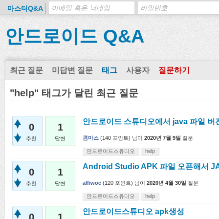
마스터Q&A
안드로이드 Q&A
최근 질문
미답변 질문
태그
사용자
질문하기
"help" 태그가 달린 최근 질문
안드로이드 스튜디오에서 java 파일 
0
1
콤마스
(
140
포인트)
님이
2020년 7월 9일
질문
추천
답변
안드로이드스튜디오
help
Android Studio APK 파일 오픈해서
0
1
alfiwoe
(
120
포인트)
님이
2020년 4월 30일
질문
추천
답변
안드로이드스튜디오
help
안드로이드스튜디오 apk생성
0
1