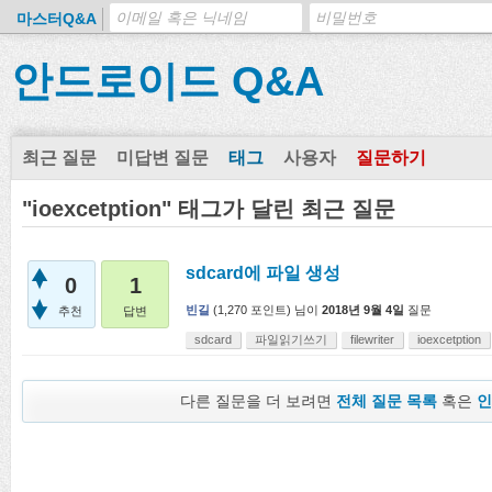
마스터Q&A
안드로이드 Q&A
최근 질문
미답변 질문
태그
사용자
질문하기
"ioexcetption" 태그가 달린 최근 질문
sdcard에 파일 생성
0
1
빈길
(
1,270
포인트)
님이
2018년 9월 4일
질문
추천
답변
sdcard
파일읽기쓰기
filewriter
ioexcetption
다른 질문을 더 보려면
전체 질문 목록
혹은
인