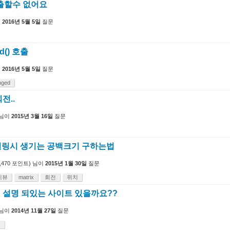
 호출할수 없어요
이
2016년 5월 5일
질문
d() 호출
이
2016년 5월 5일
질문
nged
회전..
님이
2015년 3월 16일
질문
링시 생기는 공백크기 구하는법
,470
포인트)
님이
2015년 1월 30일
질문
지뷰
matrix
회전
위치
해서 설명 되있는 사이트 있을까요??
님이
2014년 11월 27일
질문
x