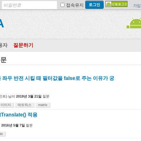
접속유지
가입
A
용자
질문하기
질문
좌우 반전 시킬 때 필터값을 false로 주는 이유가 궁
인트)
님이
2019년 3월 21일
질문
이미지
매트릭스
matrix
Translate() 적용
이
2016년 5월 7일
질문
te