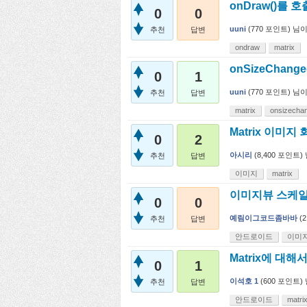
onDraw()를
0
0
uuni
(
770
포인트)
님
추천
답변
ondraw
matrix
onSizeChange
0
1
uuni
(
770
포인트)
님
추천
답변
matrix
onsizecha
Matrix 이미지 
0
2
아시리
(
8,400
포인트)
추천
답변
이미지
matrix
이미지뷰 스케일
0
0
예림이그코드좀바바
(
2
추천
답변
안드로이드
이미
Matrix에 대
0
1
이석호 1
(
600
포인트)
추천
답변
안드로이드
matri