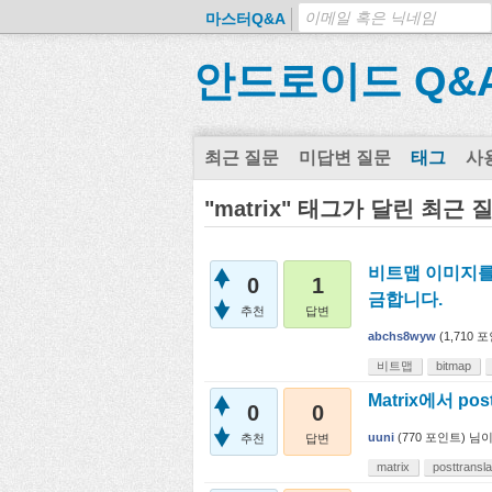
마스터Q&A
안드로이드 Q&
최근 질문
미답변 질문
태그
사
"matrix" 태그가 달린 최근 
비트맵 이미지를 
0
1
금합니다.
추천
답변
abchs8wyw
(
1,710
포
비트맵
bitmap
Matrix에서 post
0
0
uuni
(
770
포인트)
님
추천
답변
matrix
posttransla