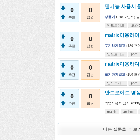
펜기능 사용시 
0
0
당돌이
(
140
포인트)
님
추천
답변
안드로이드
도와
matrix이용하여
0
0
포기하지말고
(
180
포인
추천
답변
안드로이드
path
matrix이용하여
0
0
포기하지말고
(
180
포인
추천
답변
안드로이드
path
안드로이드 영상
0
0
익명사용자
님이
2013
추천
답변
matrix
android
다른 질문을 더 