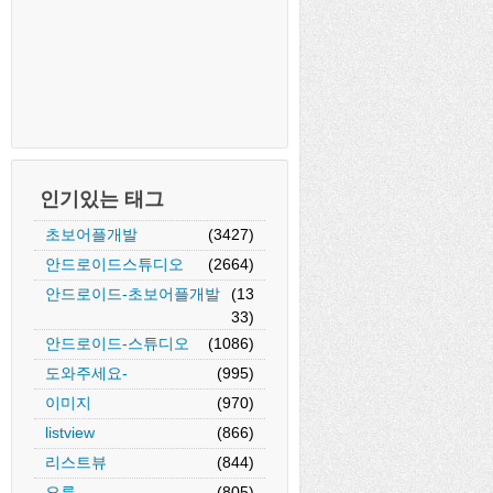
인기있는 태그
초보어플개발
(3427)
안드로이드스튜디오
(2664)
안드로이드-초보어플개발
(13
33)
안드로이드-스튜디오
(1086)
도와주세요-
(995)
이미지
(970)
listview
(866)
리스트뷰
(844)
오류
(805)