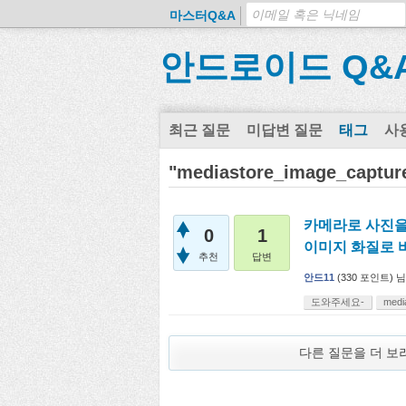
마스터Q&A
안드로이드 Q&
최근 질문
미답변 질문
태그
사
"mediastore_image_cap
카메라로 사진을
0
1
이미지 화질로 
추천
답변
안드11
(
330
포인트)
님
도와주세요-
medi
다른 질문을 더 