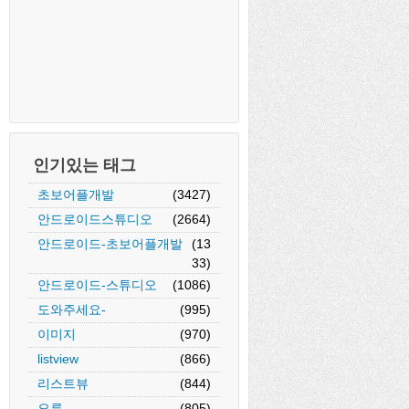
인기있는 태그
초보어플개발
(3427)
안드로이드스튜디오
(2664)
안드로이드-초보어플개발
(13
33)
안드로이드-스튜디오
(1086)
도와주세요-
(995)
이미지
(970)
listview
(866)
리스트뷰
(844)
오류
(805)