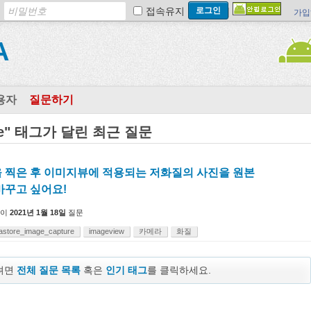
접속유지
가입
A
용자
질문하기
ture" 태그가 달린 최근 질문
 찍은 후 이미지뷰에 적용되는 저화질의 사진을 원본
바꾸고 싶어요!
이
2021년 1월 18일
질문
astore_image_capture
imageview
카메라
화질
보려면
전체 질문 목록
혹은
인기 태그
를 클릭하세요.