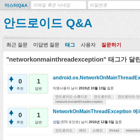
마스터Q&A
안드로이드 Q&A
최근 질문
미답변 질문
태그
사용자
질문하기
"networkonmainthreadexception" 태그가 
android.os.NetworkOnMainThreadE
0
1
익명사용자
님이
2019년 10월 13일
질문
추천
답변
안드로이드-스튜디오
안드로이드
안드로이드-
networkonmainthreadexception
NetworkOnMainThreadException 에
0
1
신입
(
570
포인트)
님이
2016년 12월 5일
질문
추천
답변
안드로이드
에러
스레드
thread
networko