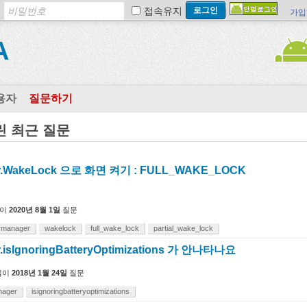
접속유지
가입
A
용자
질문하기
달린 최근 질문
r.WakeLock 으로 화면 켜기 : FULL_WAKE_LOCK
이
2020년 8월 1일
질문
rmanager
wakelock
full_wake_lock
partial_wake_lock
.isIgnoringBatteryOptimizations 가 안나타나요
님이
2018년 1월 24일
질문
nager
isignoringbatteryoptimizations