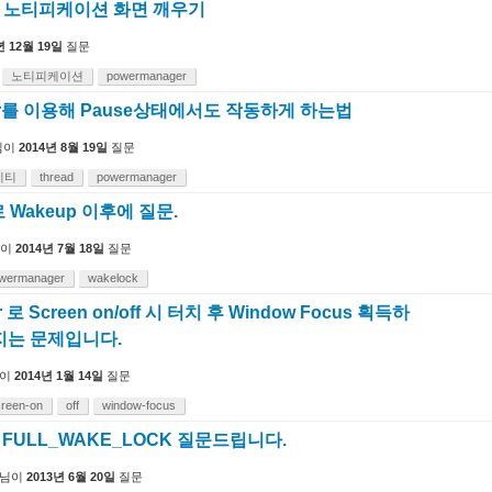
m 노티피케이션 화면 깨우기
년 12월 19일
질문
노티피케이션
powermanager
ger를 이용해 Pause상태에서도 작동하게 하는법
님이
2014년 8월 19일
질문
비티
thread
powermanager
로 Wakeup 이후에 질문.
이
2014년 7월 18일
질문
wermanager
wakelock
 로 Screen on/off 시 터치 후 Window Focus 획득하
지는 문제입니다.
이
2014년 1월 14일
질문
creen-on
off
window-focus
서 FULL_WAKE_LOCK 질문드립니다.
님이
2013년 6월 20일
질문