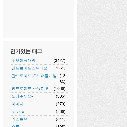
인기있는 태그
초보어플개발
(3427)
안드로이드스튜디오
(2664)
안드로이드-초보어플개발
(13
33)
안드로이드-스튜디오
(1086)
도와주세요-
(995)
이미지
(970)
listview
(866)
리스트뷰
(844)
오류
(805)