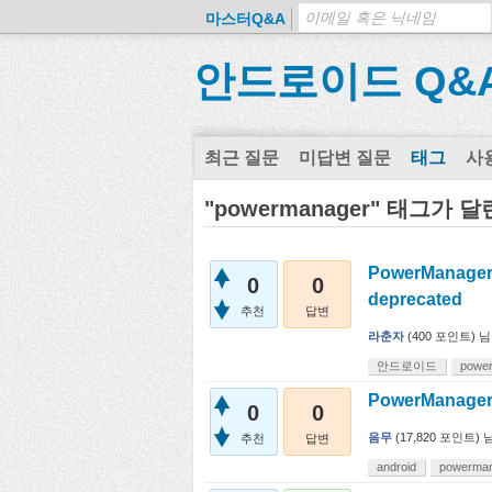
마스터Q&A
안드로이드 Q&
최근 질문
미답변 질문
태그
사
"powermanager" 태그가 
PowerManage
0
0
deprecated
추천
답변
라춘자
(
400
포인트)
님
안드로이드
powe
PowerManager
0
0
음무
(
17,820
포인트)
추천
답변
android
powerma