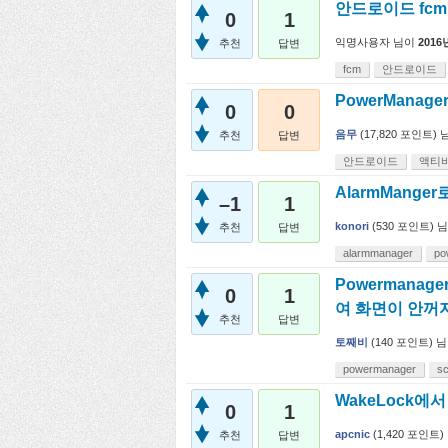
안드로이드 fc
0
1
익명사용자
님이
2016
추천
답변
fcm
안드로이드
PowerMana
0
0
음무
(
17,820
포인트)
추천
답변
안드로이드
액티
AlarmManger
–1
1
konori
(
530
포인트)
님
추천
답변
alarmmanager
po
Powermanager
0
1
여 화면이 안꺼
추천
답변
토째비
(
140
포인트)
님
powermanager
s
WakeLock에
0
1
apcnic
(
1,420
포인트)
추천
답변