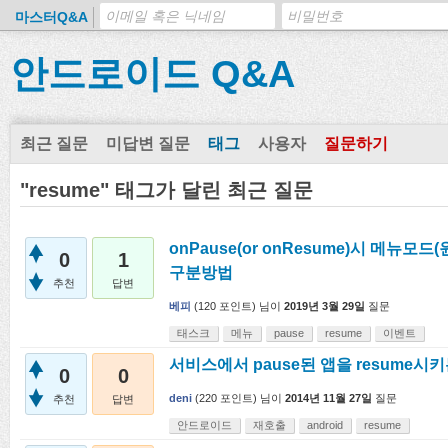
마스터Q&A
안드로이드 Q&A
최근 질문
미답변 질문
태그
사용자
질문하기
"resume" 태그가 달린 최근 질문
onPause(or onResume)시 메뉴
0
1
구분방법
추천
답변
베피
(
120
포인트)
님이
2019년 3월 29일
질문
태스크
메뉴
pause
resume
이벤트
서비스에서 pause된 앱을 resume시
0
0
deni
(
220
포인트)
님이
2014년 11월 27일
질문
추천
답변
안드로이드
재호출
android
resume