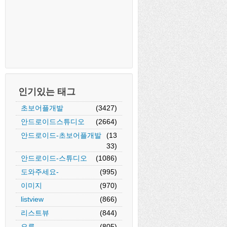
인기있는 태그
초보어플개발
(3427)
안드로이드스튜디오
(2664)
안드로이드-초보어플개발
(13
33)
안드로이드-스튜디오
(1086)
도와주세요-
(995)
이미지
(970)
listview
(866)
리스트뷰
(844)
오류
(805)