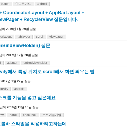
button
안드로이드
android
+ CoordinatorLayout + AppBarLayout +
ViewPager + RecyclerView 질문입니다.
님이
2019년 1월 29일
질문
arlayout
tablayout
scroll
viewpager
onBindViewHolder() 질문
님이
2017년 12월 20일
질문
l
adapter
onbindviewholder
ctivity에서 특정 위치로 scroll해서 화면 띄우는 법
2017년 1월 22일
질문
tivity
android
g에 스크롤 기능을 넣고 싶은데요
님이
2016년 11월 16일
질문
iew
scroll
checkbox
초보어플개발
크롤바 스타일을 적용하려고하는데