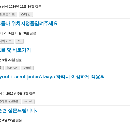
)
님이
2016년 11월 10일
질문
안드로이드
스타일
크롤바 위치지정좀알려주세요
이
2016년 10월 30일
질문
레이아웃
뷰
롤 및 바로가기
년 6월 22일
질문
롤
listview
scroll
ayout + scroll|enterAlways 하려니 이상하게 적용되
님이
2016년 5월 3일
질문
로이드-스크롤
scroll
I관련 질문드립니다.
년 4월 22일
질문