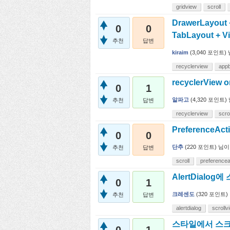
gridview
scroll
DrawerLayout 
0
0
TabLayout + 
추천
답변
kiraim
(
3,040
포인트)
recyclerview
appb
recyclerView 
0
1
알파고
(
4,320
포인트)
추천
답변
recyclerview
scrol
PreferenceA
0
0
단추
(
220
포인트)
님이
추천
답변
scroll
preferenceac
AlertDialo
0
1
크레센도
(
320
포인트)
추천
답변
alertdialog
scrollv
스타일에서 스