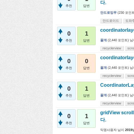
다.
추천
답변
안드로잉무
(
230
포인트
안드로이드
도와
coordinatorl
0
1
꿀개
(
2,440
포인트)
님
추천
답변
recyclerview
scrol
coordinatorl
0
0
꿀개
(
2,440
포인트)
님
추천
답변
recyclerview
scrol
Coordinator
0
1
꿀개
(
2,440
포인트)
님
추천
답변
recyclerview
scrol
gridView sc
0
1
다.
추천
답변
익명사용자
님이
2019