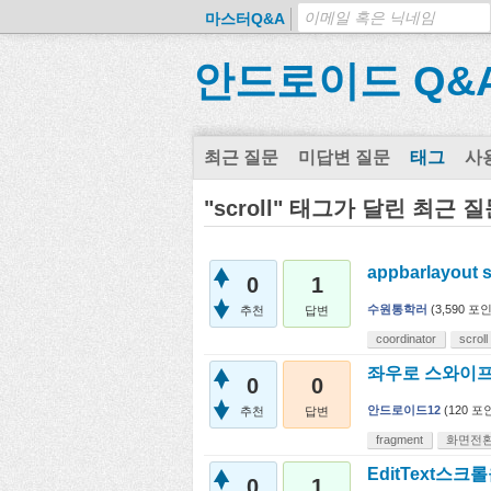
마스터Q&A
안드로이드 Q&
최근 질문
미답변 질문
태그
사
"scroll" 태그가 달린 최근 
appbarlayou
0
1
수원통학러
(
3,590
포인
추천
답변
coordinator
scroll
좌우로 스와이프
0
0
안드로이드12
(
120
포인
추천
답변
fragment
화면전
EditText
0
1