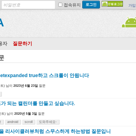
접속유지
가입
A
용자
질문하기
질문
t setexpanded true하고 스크롤이 안됩니다
트)
님이
2023년 6월 23일
질문
가 되는 캘린더를 만들고 싶습니다.
트)
님이
2020년 5월 3일
질문
환
android
scroll
도와주세요-
스크롤을 리사이클러뷰처럼 스무스하게 하는방법 질문입니