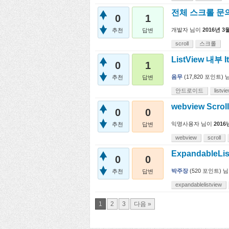
전체 스크롤 문
0
1
개발자
님이
2016년 3
추천
답변
scroll
스크롤
ListView 내부 
0
1
음무
(
17,820
포인트)
추천
답변
안드로이드
listvi
webview Scr
0
0
익명사용자
님이
2016
추천
답변
webview
scroll
ExpandableL
0
0
박주장
(
520
포인트)
님
추천
답변
expandablelistview
1
2
3
다음 »