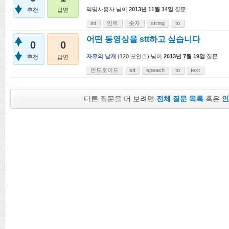
익명사용자
님이
2013년 11월 14일
질문
추천
답변
int
인트
숫자
string
to
어떤 동영상을 stt하고 싶습니다
0
0
자유의 날개
(
120
포인트)
님이
2013년 7월 19일
질문
추천
답변
안드로이드
stt
speach
to
text
다른 질문을 더 보려면
전체 질문 목록
혹은
인