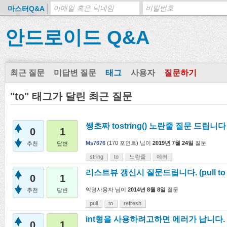
마스터Q&A
안드로이드 Q&A
최근 질문
미답변 질문
태그
사용자
질문하기
"to" 태그가 달린 최근 질문
쌩초짜 tostring() 노란줄 질문 드립니다
0
1
Ms7676
(
170
포인트)
님이
2019년 7월 24일
질문
추천
답변
string
to
노란줄
에러
리스트뷰 갱신시 질문드립니다. (pull to r
0
1
익명사용자
님이
2014년 8월 8일
질문
추천
답변
pull
to
refresh
int형을 사용하려고하면 에러가 납니다. 
0
1