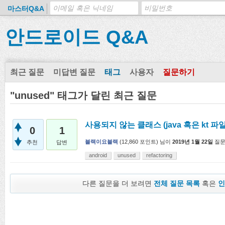
마스터Q&A
안드로이드 Q&A
최근 질문
미답변 질문
태그
사용자
질문하기
"unused" 태그가 달린 최근 질문
사용되지 않는 클래스 (java 혹은 kt 파
0
1
블랙이요블랙
(
12,860
포인트)
님이
2019년 1월 22일
질
추천
답변
android
unused
refactoring
다른 질문을 더 보려면
전체 질문 목록
혹은
인