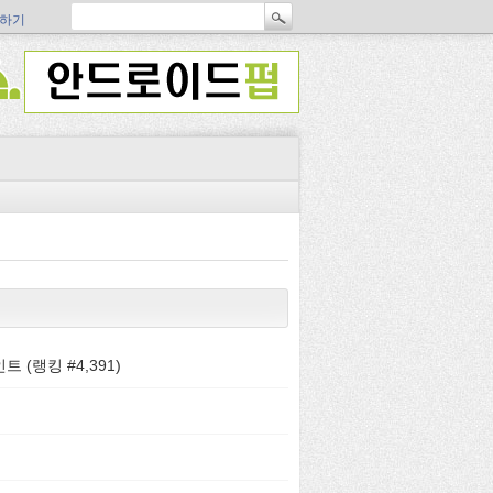
하기
트 (랭킹 #
4,391
)