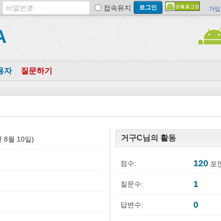
접속유지
가입
A
용자
질문하기
거구C님의 활동
4년 8월 10일)
120
점수:
포인
1
질문수:
0
답변수: