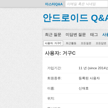
마스터Q&A
안드로이드 Q&
최근 질문
미답변 질문
태그
사
사용자: 거구C
최근활동
모든질문
모든답변
사용자: 거구C
가입기간:
11 년 (since 201
회원종류:
등록된 사용자
이름:
신재호
위치: