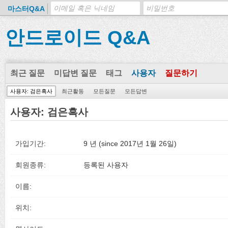
마스터Q&A
안드로이드 Q&A
최근 질문
미답변 질문
태그
사용자
질문하기
사용자: 검은흑사
최근활동
모든질문
모든답변
사용자: 검은흑사
가입기간:
9 년 (since 2017년 1월 26일)
회원종류:
등록된 사용자
이름:
위치: