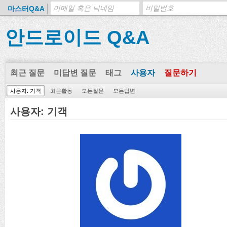
마스터Q&A
안드로이드 Q&A
최근 질문
미답변 질문
태그
사용자
질문하기
사용자: 기객
최근활동
모든질문
모든답변
사용자: 기객