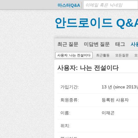
마스터Q&A
안드로이드 Q&
최근 질문
미답변 질문
태그
사
사용자: 나는 전설이다
최근활동
모든질문
모
사용자: 나는 전설이다
가입기간:
13 년 (since 201
회원종류:
등록된 사용자
이름:
이재곤
위치: