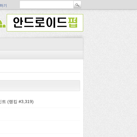
하기
트 (랭킹 #
3,319
)