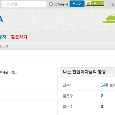
접속유지
가입
A
용자
질문하기
든답변
나는 전설이다님의 활동
3년 4월 4일)
140
점수:
포인
2
질문수:
0
답변수: