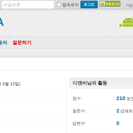
접속유지
가입
A
용자
질문하기
디앤비님의 활동
6년 4월 12일)
210
점수:
포인
2
질문수:
(
2
개의
0
답변수: