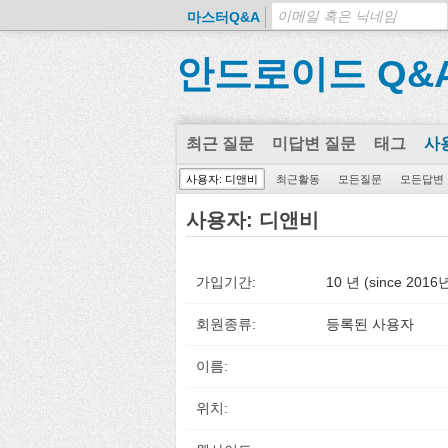
마스터Q&A
안드로이드 Q&
최근 질문
미답변 질문
태그
사
사용자: 디앤비
최근활동
모든질문
모든답변
사용자: 디앤비
가입기간:
10 년 (since 201
회원종류:
등록된 사용자
이름:
위치: