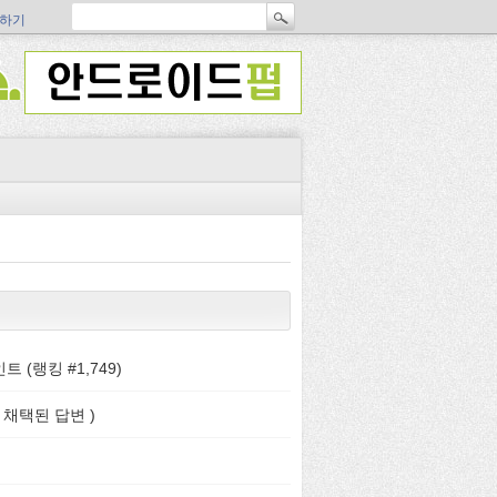
하기
트 (랭킹 #
1,749
)
 채택된 답변 )