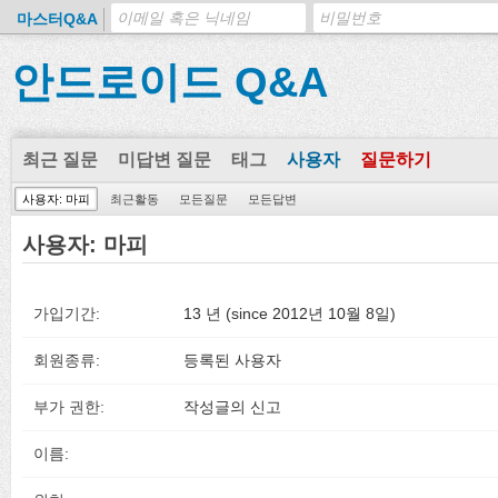
마스터Q&A
안드로이드 Q&A
최근 질문
미답변 질문
태그
사용자
질문하기
사용자: 마피
최근활동
모든질문
모든답변
사용자: 마피
가입기간:
13 년 (since 2012년 10월 8일)
회원종류:
등록된 사용자
부가 권한:
작성글의 신고
이름: