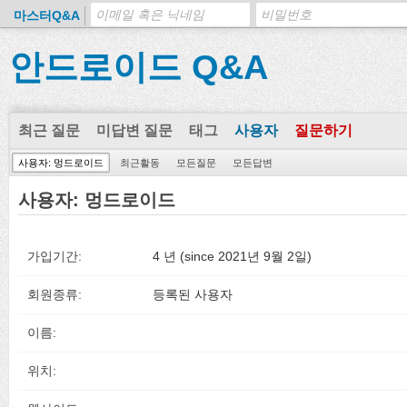
마스터Q&A
안드로이드 Q&A
최근 질문
미답변 질문
태그
사용자
질문하기
사용자: 멍드로이드
최근활동
모든질문
모든답변
사용자: 멍드로이드
가입기간:
4 년 (since 2021년 9월 2일)
회원종류:
등록된 사용자
이름:
위치: