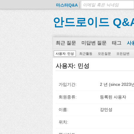
마스터Q&A
안드로이드 Q&
최근 질문
미답변 질문
태그
사
사용자: 민성
최근활동
모든질문
모든답변
사용자: 민성
가입기간:
2 년 (since 202
회원종류:
등록된 사용자
이름:
강민성
위치: