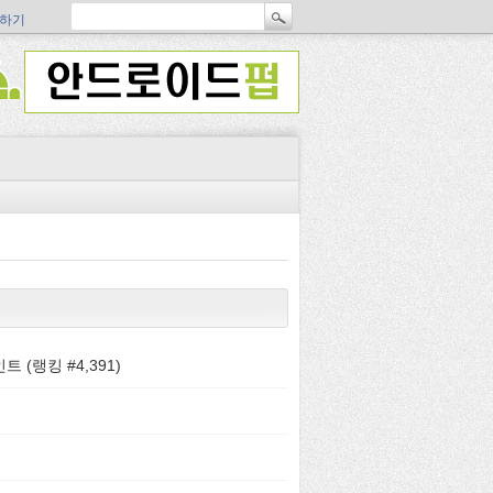
하기
트 (랭킹 #
4,391
)