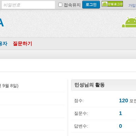
접속유지
가입
A
용자
질문하기
민성님의 활동
3년 9월 8일)
120
점수:
포인
1
질문수:
0
답변수: