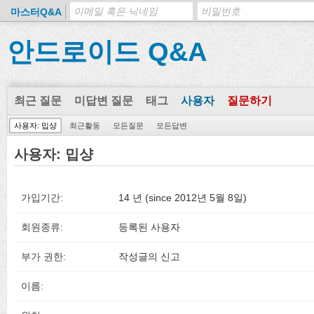
마스터Q&A
안드로이드 Q&A
최근 질문
미답변 질문
태그
사용자
질문하기
사용자: 밉샹
최근활동
모든질문
모든답변
사용자: 밉샹
가입기간:
14 년 (since 2012년 5월 8일)
회원종류:
등록된 사용자
부가 권한:
작성글의 신고
이름: