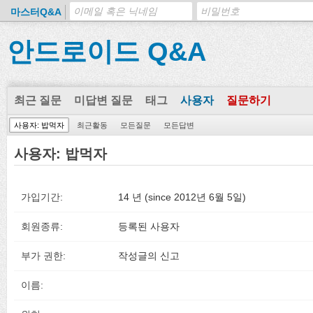
마스터Q&A
안드로이드 Q&A
최근 질문
미답변 질문
태그
사용자
질문하기
사용자: 밥먹자
최근활동
모든질문
모든답변
사용자: 밥먹자
가입기간:
14 년 (since 2012년 6월 5일)
회원종류:
등록된 사용자
부가 권한:
작성글의 신고
이름: