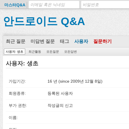
마스터Q&A
안드로이드 Q&A
최근 질문
미답변 질문
태그
사용자
질문하기
사용자: 생초
최근활동
모든질문
모든답변
사용자: 생초
가입기간:
16 년 (since 2009년 12월 8일)
회원종류:
등록된 사용자
부가 권한:
작성글의 신고
이름: