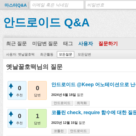
마스터Q&A
안드로이드 Q&A
최근 질문
미답변 질문
태그
사용자
질문하기
사용자: 옛날꿀호떡
최근활동
모든질문
모든답변
옛날꿀호떡님의 질문
안드로이드 @Keep 어노테이션으로 난
0
0
2024년 6월 18일
질문
추천
답변
안드로이드
최적화
코틀린 check, require 함수에 대한 
0
1
2023년 12월 15일
질문
추천
답변
코틀린
안드로이드