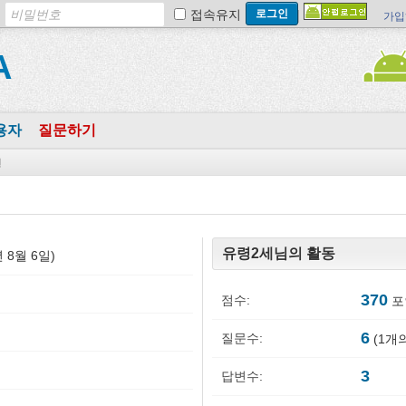
접속유지
가입
A
용자
질문하기
변
유령2세님의 활동
9년 8월 6일)
370
점수:
포
6
질문수:
(
1
개의
3
답변수: