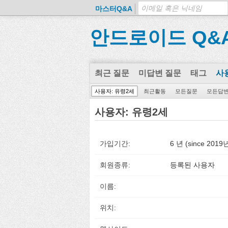
마스터Q&A
안드로이드 Q&
최근 질문
미답변 질문
태그
사
사용자: 유령2세
최근활동
모든질문
모든답
사용자: 유령2세
가입기간:
6 년 (since 201
회원종류:
등록된 사용자
이름:
위치: