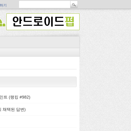
하기
인트 (랭킹 #
982
)
 채택된 답변)