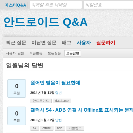
마스터Q&A
안드로이드 Q&A
최근 질문
미답변 질문
태그
사용자
질문하기
사용자: 일월
최근활동
모든질문
모든답변
일월님의 답변
원어민 발음이 필요한데
0
2014년 7월 11일
답변
추천
안드로이드
database
갤럭시 S4 - ADB 연결 시 Offline로 표시되는 문
0
2013년 5월 31일
답변
추천
s4
offline
adb
이클립스